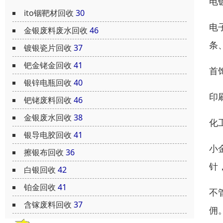
电
ito铟靶材回收
30
电
金银废料废水回收
46
条
镀银瓷片回收
37
钯金铑金回收
41
首
银锌电瓶回收
40
印
钯铑废料回收
46
金银废水回收
38
化
银导电胶回收
41
小
擦银布回收
36
针
白银回收
42
铂金回收
41
不
含镓废料回收
37
佣