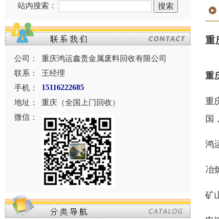
站内搜索：
重
公司：
重庆鸿运鑫贵金属废料回收有限公司
联系：
王经理
重
手机：
15116222685
重
地址：
重庆（全国上门回收）
微信：
国
鸿
冶
矿